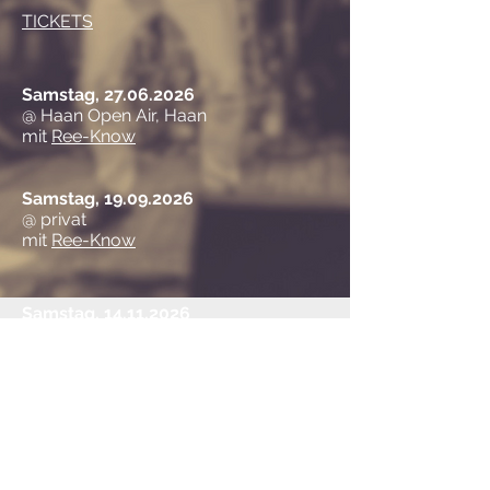
TICKETS
Samstag,
27.06.2026
@ Haan Open Air, Haan
mit
Ree-Know
Samstag,
19.09.2026
@ privat
mit
Ree-Know
Samstag,
14.11.2026
@ Erkrath-Hochdahl
mit
Ree-Know
Samstag,
28.11.2026
@ Vereinshaus Unterbach
mit
Ree-Know